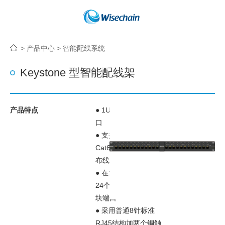
>
产品中心
>
智能配线系统
Keystone 型智能配线架
产品特点
● 1U提供24个RJ45端
口
● 支持Cat5、Cat5e、
Cat6等的屏蔽或非屏蔽
布线系统
● 在1U的高度空间支持
24个可更换的RJ45模
块端口
● 采用普通8针标准
RJ45结构加两个铜触