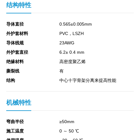
结构特性
导体直径
0.565±0.005mm
外护套材料
PVC，LSZH
导体线规
23AWG
外护套直径
6.2± 0.4 mm
绝缘材料
高密度聚乙烯
撕裂线
有
结构
中心十字骨架分离来提高性能
机械特性
弯曲半径
≥50mm
施工温度
0 ～ 50 ℃