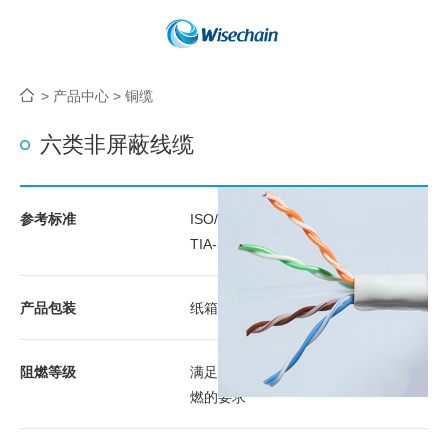
>
产品中心
>
铜缆
六类非屏蔽线缆
参考标准
ISO/IEC11801
TIA-568-C.2
产品包装
纸箱包装（305米）
阻燃等级
满足YD/T 1019 中对阻
燃的要求